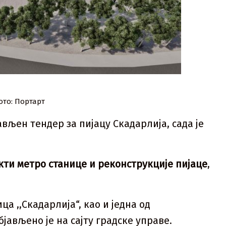
ото: Портарт
ављен тендер за пијацу Скадарлија, сада је
екти метро станице и реконструкције пијаце
,
а ,,Скадарлија“, као и једна од
јављено је на сајту градске управе.