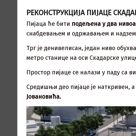
РЕКОНСТРУКЦИЈА ПИЈАЦЕ СКАДА
Пијаца ће бити
подељена у два нивоа
снабдевањем и одржавањем и надземн
Трг је денивелисан, један ниво обухв
метро станице на оси Скадарске улиц
Простор пијаце се налази у паду са 
Средишњи део пијаце је наткривен, 
Јовановића.