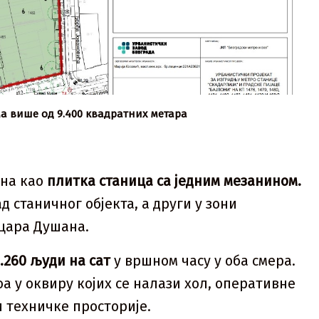
 више од 9.400 квадратних метара
ана као
плитка станица са једним мезанином.
ад станичног објекта, а други у зони
цара Душана.
3.260 људи на сат
у вршном часу у оба смера.
 у оквиру којих се налази хол, оперативне
и техничке просторије.