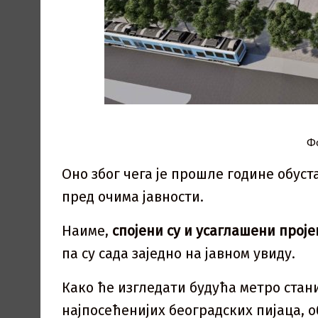
Ф
Оно због чега је прошле године обуст
пред очима јавности.
Наиме,
спојени су и усаглашени прој
па су сада заједно на јавном увиду.
Како ће изгледати будућа метро станиц
најпосећенијих београдских пијаца, об