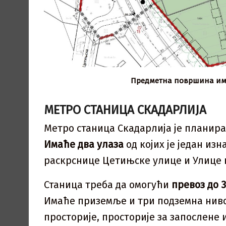
Предметна површина има
МЕТРО СТАНИЦА СКАДАРЛИЈА
Метро станица Скадарлија је планир
Имаће два улаза
од којих је један изн
раскрснице Цетињске улице и Улице 
Станица треба да омогући
превоз до 
Имаће приземље и три подземна нивоа
просторије, просторије за запослене 