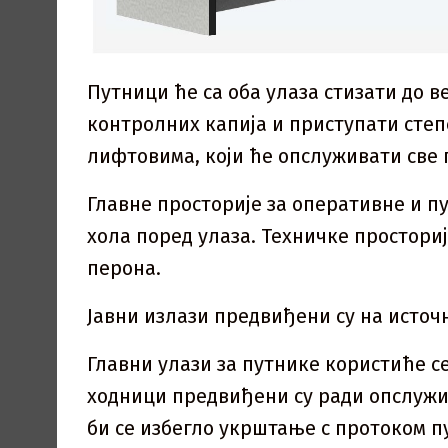
Путници ће са оба улаза стизати до в
контролних капија и приступати сте
лифтовима, који ће опслуживати све 
Главне просторије за оперативне и п
хола поред улаза. Техничке простори
перона.
Јавни излази предвиђени су на источн
Главни улази за путнике користиће с
ходници предвиђени су ради опслужи
би се избегло укрштање с протоком п