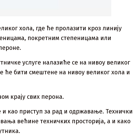
еликог хола, где ће пролазити кроз линију
пеницама, покретним степеницама или
пероне.
утничке услуге налазиће се на нивоу великог
је ће бити смештене на нивоу великог хола и
ом крају свих перона.
е и као приступ за рад и одржавање. Технички
вања већине техничких просторија, а и како
утника.