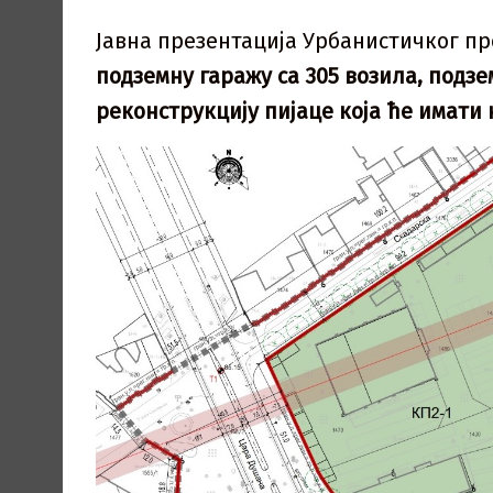
Јавна презентација Урбанистичког про
подземну гаражу са 305 возила, подз
реконструкцију пијаце која ће имати