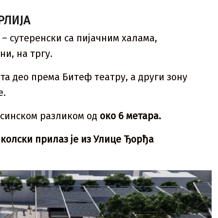
РЛИЈА
– сутеренски са пијачним халама,
и, на тргу.
ата део према Битеф театру, а други зону
е.
висинском разликом од
око 6 метара.
а
колски прилаз је из Улице Ђорђа