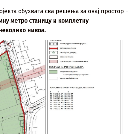
јекта обухвата сва решења за овај простор –
емну метро станицу и комплетну
 неколико нивоа.