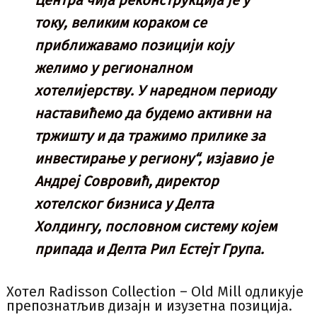
Центра чија реконструкција је у
току, великим кораком се
приближавамо позицији коју
желимо у регионалном
хотелијерству. У наредном периоду
наставићемо да будемо активни на
тржишту и да тражимо прилике за
инвестирање у региону“, изјавио је
Андреј Совровић, директор
хотелског бизниса у Делта
Холдингу, пословном систему којем
припада и Делта Рил Естејт Група.
Хотел Radisson Collection – Old Mill одликује
препознатљив дизајн и изузетна позиција.