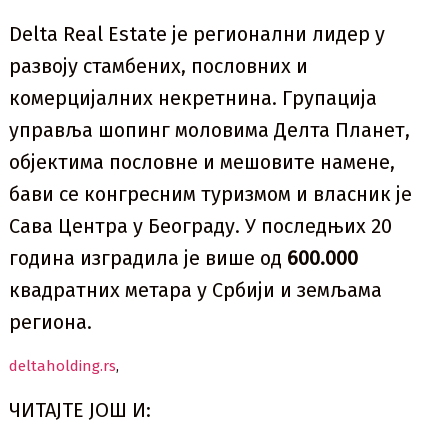
Delta Real Estate је регионални лидер у
развоју стамбених, пословних и
комерцијалних некретнина. Групација
управља шопинг моловима Делта Планет,
објектима пословне и мешовите намене,
бави се конгресним туризмом и власник је
Сава Центра у Београду. У последњих 20
година изградила је више од
600.000
квадратних метара у Србији и земљама
региона.
deltaholding.rs
,
ЧИТАЈТЕ ЈОШ И: