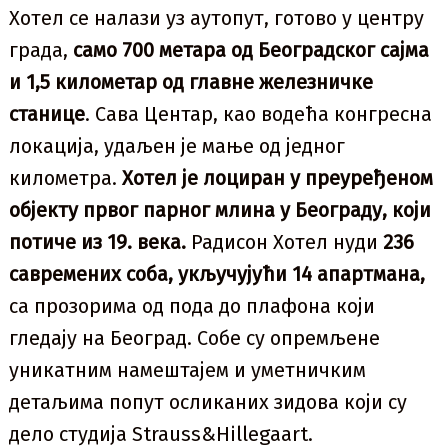
Хотел се налази уз аутопут, готово у центру
града,
само 700 метара од Београдског сајма
и 1,5 километар од главне железничке
станице
. Сава Центар, као водећа конгресна
локација, удаљен је мање од једног
километра.
Хотел је лоциран у преуређеном
објекту првог парног млина у Београду, који
потиче из 19. века.
Радисон Хотел нуди
236
савремених соба, укључујући 14 апартмана,
са прозорима од пода до плафона који
гледају на Београд. Собе су опремљене
уникатним намештајем и уметничким
детаљима попут осликаних зидова који су
дело студија Strauss&Hillegaart.