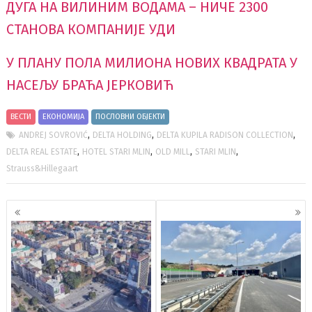
ДУГА НА ВИЛИНИМ ВОДАМА – НИЧЕ 2300
СТАНОВА КОМПАНИЈЕ УДИ
У ПЛАНУ ПОЛА МИЛИОНА НОВИХ КВАДРАТА У
НАСЕЉУ БРАЋА ЈЕРКОВИЋ
ВЕСТИ
ЕКОНОМИЈА
ПОСЛОВНИ ОБЈЕКТИ
,
,
,
ANDREJ SOVROVIĆ
DELTA HOLDING
DELTA KUPILA RADISON COLLECTION
,
,
,
,
DELTA REAL ESTATE
HOTEL STARI MLIN
OLD MILL
STARI MLIN
Strauss&Hillegaart
Кретање
чланака