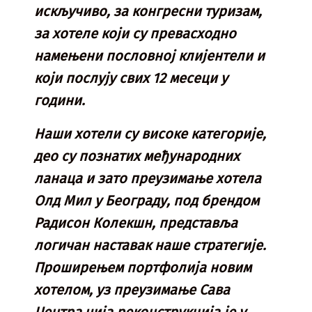
искључиво, за конгресни туризам,
за хотеле који су превасходно
намењени пословној клијентели и
који послују свих 12 месеци у
години.
Наши хотели су високе категорије,
део су познатих међународних
ланаца и зато преузимање хотела
Олд Мил у Београду, под брендом
Радисон Колекшн, представља
логичан наставак наше стратегије.
Проширењем портфолија новим
хотелом, уз преузимање Сава