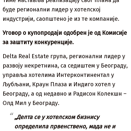
Тиме наставља реализацију свог плана да
буде регионални лидер у хотелској
индустрији, саопштено је из те компаније.
Уговор о купопродаји одобрен је од Комисије
за заштиту конкуренције.
Delta Real Estate група, регионални лидер у
развоју некретнина, са седиштем у Београду,
управља хотелима Интерконтинентал у
Љубљани, Краун Плаза и Индиго хотел у
Београду, а од недавно и Радисон Колекшн –
Олд Мил у Београду.
„Делта се у хотелском бизнису
определила првенствено, мада не и