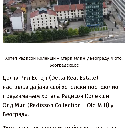
Хотел Радисон Колекшн – Стари Млин у Београду, Фото:
Београдске.рс
Делта Рил Естејт (Delta Real Estate)
наставља да јача свој хотелски портфолио
преузимањем хотела Радисон Колекшн –
Олд Мил (Radisson Collection – Old Mill) у
Београду.