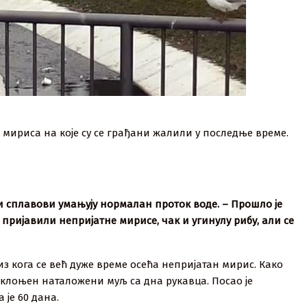
 мириса на које су се грађани жалили у последње време.
 сплавови умањују нормалан проток воде. – Прошло је
пријавили непријатне мирисе, чак и угинулу рибу, али се
з кога се већ дуже време осећа непријатан мирис. Како
клоњен наталожени муљ са дна рукавца. Посао је
 је 60 дана.