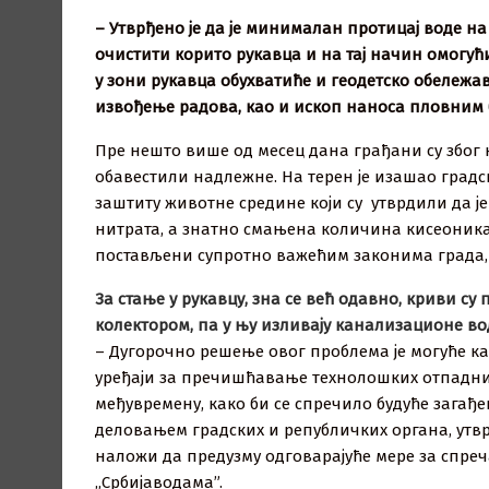
– Утврђено је да је минималан протицај воде н
очистити корито рукавца и на тај начин омогући
у зони рукавца обухватиће и геодетско обележа
извођење радова, као и ископ наноса пловним ба
Пре нешто више од месец дана грађани су због н
обавестили надлежне. На терен је изашао градс
заштиту животне средине који су утврдили да ј
нитрата, а знатно смањена количина кисеоника.
постављени супротно важећим законима града, 
За стање у рукавцу, зна се већ одавно, криви су
колектором, па у њу изливају канализационе воде
– Дугорочно решење овог проблема је могуће ка
уређаји за пречишћавање технолошких отпадни
међувремену, како би се спречило будуће загађе
деловањем градских и републичких органа, утвр
наложи да предузму одговарајуће мере за спре
„Србијаводама”.