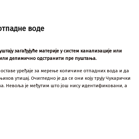
отпадне воде
штају загађујуће материје у систем канализације или
о или делимично одстранити пре пуштања.
 поставе уређаје за мерење количине отпадних вода и да
хов утицај. Очигледно је да се они коју трују Чукарички
а. Невоља је међутим што још нису идентификовани, а