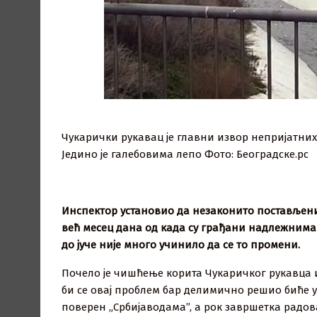
Чукарички рукавац је главни извор непријатних
Једино је галебовима лепо Фото: Београдске.рс
Инспектор установио да незаконито постављени
већ месец дана од када су грађани надлежнима 
до јуче није много учинило да се то промени.
Почело је чишћење корита Чукаричког рукавца и
би се овај проблем бар делимично решио биће у
поверен „Србијаводама”, а рок завршетка радова