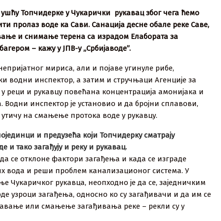
а ушћу Топчидерке у Чукарички рукавац због чега ћемо
ти пролаз воде ка Сави. Санација десне обале реке Саве,
вање и снимање терена са израдом Елабората за
гером – кажу у ЈПВ-у „Србијаводе”.
епријатног мириса, али и појаве угинуле рибе,
ки водни инспектор, а затим и стручњаци Агенције за
е у реци и рукавцу повећана концентрација амонијака и
 Водни инспектор је установио и да бројни сплавови,
утичу на смањење протока воде у рукавцу.
 појединци и предузећа који Топчидерку сматрају
 и тако загађују и реку и рукавац.
да се отклоне фактори загађења и када се изграде
х вода и реши проблем канализационог система. У
ње Чукаричког рукавца, неопходно је да се, заједничким
де узроци загађења, односно ко су загађивачи и да им се
чавање или смањење загађивања реке – рекли су у