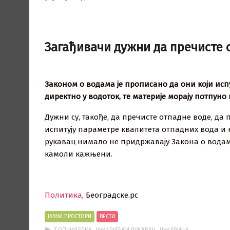
Загађивачи дужни да пречисте 
Законом о водама је прописано да они који испу
директно у водоток, те материје морају потпун
Дужни су, такође, да пречисте отпадне воде, да
испитују параметре квалитета отпадних вода и њи
рукавац нимало не придржавају Закона о водам
камоли кажњени.
Политика
, Београдске.рс
ЈАВНИ ПРОСТОРИ
ВЕСТИ
,
,