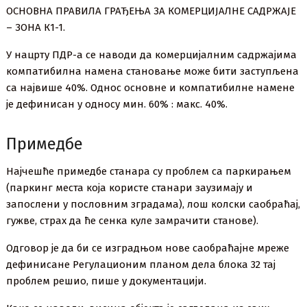
ОСНОВНА ПРАВИЛА ГРАЂЕЊА ЗА КОМЕРЦИЈАЛНЕ САДРЖАЈЕ
– ЗОНА К1-1.
У нацрту ПДР-а се наводи да комерцијалним садржајима
компатибилна намена становање може бити заступљена
са највише 40%. Однос основне и компатибилне намене
је дефинисан у односу мин. 60% : макс. 40%.
Примедбе
Најчешће примедбе станара су проблем са паркирањем
(паркинг места која користе станари заузимају и
запослени у пословним зградама), лош колски саобраћај,
гужве, страх да ће сенка куле замрачити станове).
Одговор је да би се изградњом нове саобраћајне мреже
дефинисане Регулационим планом дела блока 32 тај
проблем решио, пише у документацији.