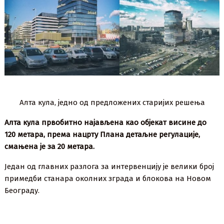
Алта кула, једно од предложених старијих решења
Алта кула првобитно најављена као објекат висине до
120 метара, према нацрту Плана детаљне регулације,
смањена је за 20 метара.
Један од главних разлога за интервенцију је велики број
примедби станара околних зграда и блокова на Новом
Београду.