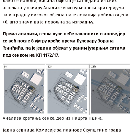
Како се наводи, висина објекта је сагледана из свих
аспеката у оквиру Анализе и испуњености критеријума
за изградњу високог објекта па је локација добила оцену
+8, што значи да је повољна за изградњу.
Према анализи, сенка куле неће заклонити станове, јер
се већ после 8 ујутру креће према Булевару Зорана
Ђинђића, па је једини објекат у раним јутарњим сатима
под сенком на КП 1172/17.
Анализа кретања сенке, део из Нацрта ПДР-а.
Јавна седница Комисије за планове Скупштине града