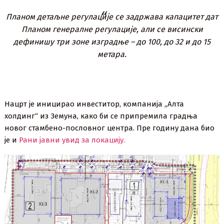
Планом детаљне регулације се задржава капацитет дат
Планом генералне регулације, али се висински
дефинишу три зоне изградње – до 100, до 32 и до 15
метара.
Нацрт је иницирао инвеститор, компанија „Алта
холдинг“ из Земуна, како би се припремила градња
новог стамбено-пословног центра. Пре годину дана био
је и
Рани јавни увид за локацију.