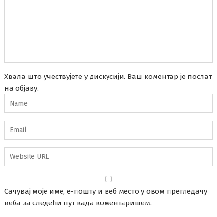
Хвала што учествујете у дискусији. Ваш коментар је послат
на објаву.
Сачувај моје име, е-пошту и веб место у овом прегледачу
веба за следећи пут када коментаришем.