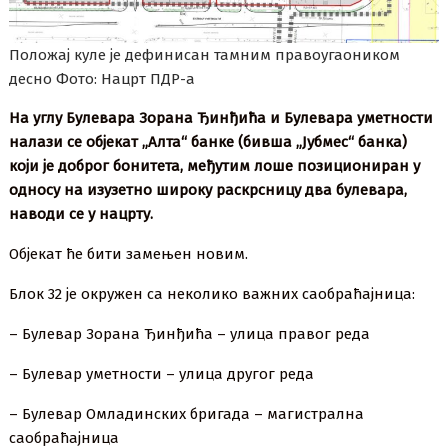
Положај куле је дефинисан тамним правоугаоником
десно Фото: Нацрт ПДР-а
На углу Булевара Зорана Ђинђића и Булевара уметности
налази се објекaт „Алта“ банке (бивша „Јубмес“ банка)
који је доброг бонитета, међутим лоше позициониран у
односу на изузетно широку раскрсницу два булевара,
наводи се у нацрту.
Објекат ће бити замењен новим.
Блок 32 је окружен са неколико важних саобраћајница:
– Булевар Зорана Ђинђића – улица правог реда
– Булевар уметности – улица другог реда
– Булевар Омладинских бригада – магистрална
саобраћајница