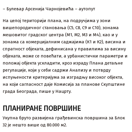
– Булевар Арсенија Чарнојевића – аутопут
На целој територији плана, на подручјима у зони
вишепородичног становања (С5, С8, С9 и С10), зонама
мешовитог градског центра (М1, М2, М3 и М4), као и у
зонама са комерцијалним саджајима (К1 и К2), висина и
спратност објеката, дефинисана у правилима за висину
објеката, може се повећати, а урбанистички параметри и
положај објекта ускладити, кроз израду Плана детаљне
регулације, који у себи садржи Анализу и потврду
испуњености критеријума за изградњу високог објекта,
на који сагласност даје Комисија за планове Скупштине
града Београда, пише у Нацрту.
ПЛАНИРАНЕ ПОВРШИНЕ
Укупна бруто развијена грађевинска површина за Блок
32 је нешто више од 80.000 м2.