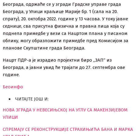
Београда, одржаће се у згради Градске управе града
Београда, у Улици краљице Марије бр. 1 (сала на 20.
спрату), 20. октобра 2022. године у 13 часова. У току јавне
седнице, сва присутна физичка и правна лица која су
поднела примедбе у вези са Нацртом плана у писаном
облику, могу образложити примедбе пред Комисијом за
планове Скупштине града Београда.
Нацрт ПДР-а је израдио пројектни биро ,,ЗАП“ из
Београда, а јавни увид ће трајати до 27. септембра ове
године.
Беоинфо
ЧИТАЈТЕ ЈОШ И:
НОВА ЗГРАДА У НЕВЕСИЊСКОЈ НА УГЛУ СА МАКЕНЗИЈЕВОМ
УЛИЦИ
СПРЕМАЈУ СЕ РЕКОНСТРУКЦИЈЕ СТРАХИЊИЋА БАНА И МАРКА