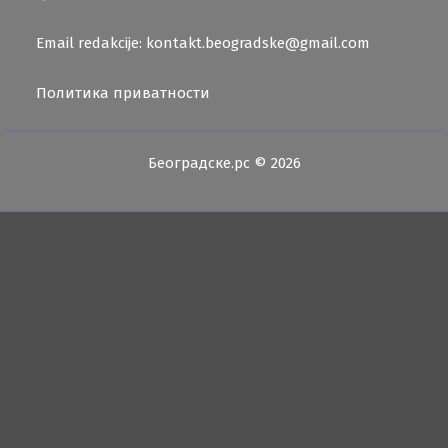
Email redakcije: kontakt.beogradske@gmail.com
Политика приватности
Београдске.рс © 2026