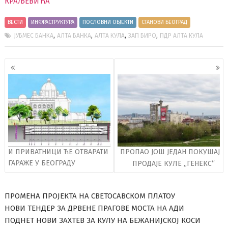
КРАЉЕВИЋА
ВЕСТИ
ИНФРАСТРУКТУРА
ПОСЛОВНИ ОБЈЕКТИ
СТАНОВИ БЕОГРАД
,
,
,
,
ЈУБМЕС БАНКА
АЛТА БАНКА
АЛТА КУЛА
ЗАП БИРО
ПДР АЛТА КУЛА
Кретање
чланака
И ПРИВАТНИЦИ ЋЕ ОТВАРАТИ
ПРОПАО ЈОШ ЈЕДАН ПОКУШАЈ
ГАРАЖЕ У БЕОГРАДУ
ПРОДАЈЕ КУЛЕ ,,ГЕНЕКС“
ПРОМЕНА ПРОЈЕКТА НА СВЕТОСАВСКОМ ПЛАТОУ
НОВИ ТЕНДЕР ЗА ДРВЕНЕ ПРАГОВЕ МОСТА НА АДИ
ПОДНЕТ НОВИ ЗАХТЕВ ЗА КУЛУ НА БЕЖАНИЈСКОЈ КОСИ