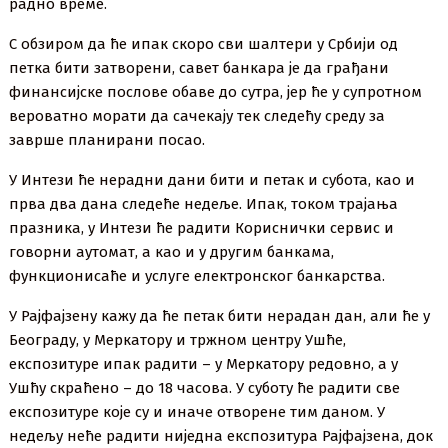
радно време.
С обзиром да ће ипак скоро сви шалтери у Србији од
петка бити затворени, савет банкара је да грађани
финансијске послове обаве до сутра, јер ће у супротном
вероватно морати да сачекају тек следећу среду за
заврше планирани посао.
У Интези ће нерадни дани бити и петак и субота, као и
прва два дана следеће недеље. Ипак, током трајања
празника, у Интези ће радити Кориснички сервис и
говорни аутомат, а као и у другим банкама,
функционисаће и услуге електронског банкарства.
У Рајфајзену кажу да ће петак бити нерадан дан, али ће у
Београду, у Меркатору и тржном центру Ушће,
експозитуре ипак радити – у Меркатору редовно, а у
Ушћу скраћено – до 18 часова. У суботу ће радити све
експозитуре које су и иначе отворене тим даном. У
недељу неће радити ниједна експозитура Рајфајзена, док