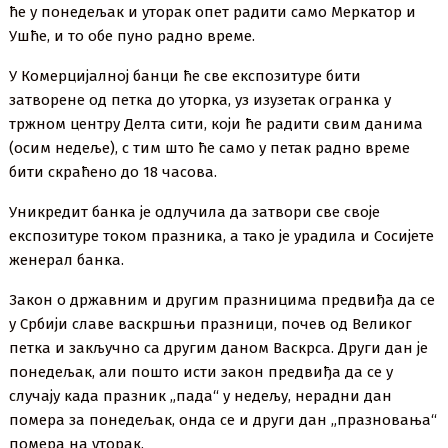
ће у понедељак и уторак опет радити само Меркатор и
Ушће, и то обе пуно радно време.
У Комерцијалној банци ће све експозитуре бити
затворене од петка до уторка, уз изузетак огранка у
тржном центру Делта сити, који ће радити свим данима
(осим недеље), с тим што ће само у петак радно време
бити скраћено до 18 часова.
Уникредит банка је одлучила да затвори све своје
експозитуре током празника, а тако је урадила и Сосијете
женерал банка.
Закон о државним и другим празницима предвиђа да се
у Србији славе васкршњи празници, почев од Великог
петка и закључно са другим даном Васкрса. Други дан је
понедељак, али пошто исти закон предвиђа да се у
случају када празник „пада“ у недељу, нерадни дан
помера за понедељак, онда се и други дан „празновања“
помера на уторак.