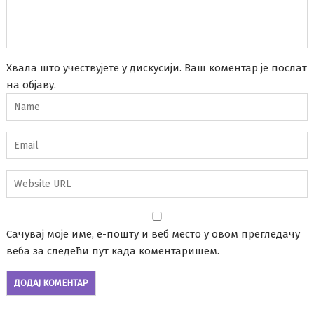
Хвала што учествујете у дискусији. Ваш коментар је послат
на објаву.
Сачувај моје име, е-пошту и веб место у овом прегледачу
веба за следећи пут када коментаришем.