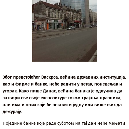
Због предстојећег Васкрса, већина државних институција,
као и фирме и банке, неће радити у петак, понедељак и
уторак. Како пише Данас, већина банака је одлучила да
затвори све своје експозитуре током трајања празника,
али има и оних које ће оставити једну или више њих да
дежурају.
Поједине банке које раде суботом на тај дан неће мењати