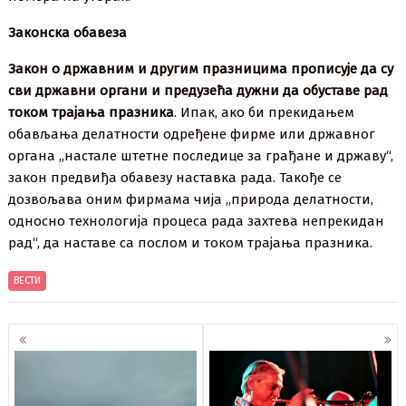
Законска обавеза
Закон о државним и другим празницима прописује да су
сви државни органи и предузећа дужни да обуставе рад
током трајања празника
. Ипак, ако би прекидањем
обављања делатности одређене фирме или државног
органа „настале штетне последице за грађане и државу“,
закон предвиђа обавезу наставка рада. Такође се
дозвољава оним фирмама чија „природа делатности,
односно технологија процеса рада захтева непрекидан
рад“, да наставе са послом и током трајања празника.
ВЕСТИ
Кретање
чланака