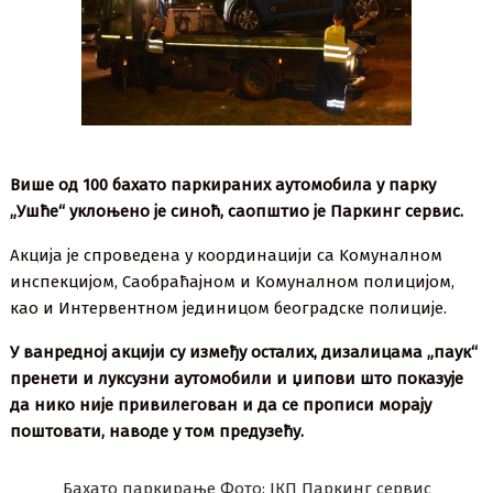
Више од 100 бахато паркираних аутомобила у парку
„Ушће“ уклоњено је синоћ, саопштио је Паркинг сервис.
Акција је спроведена у координацији са Kомуналном
инспекцијом, Саобраћајном и Kомуналном полицијом,
као и Интервентном јединицом београдске полиције.
У ванредној акцији су између осталих, дизалицама „паук“
пренети и луксузни аутомобили и џипови што показује
да нико није привилегован и да се прописи морају
поштовати, наводе у том предузећу.
Бахато паркирање Фото: ЈКП Паркинг сервис