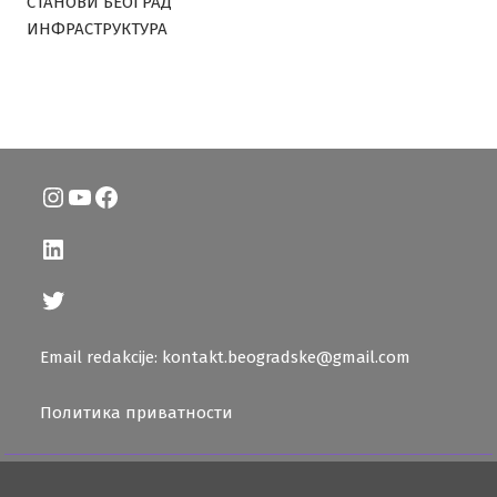
СТАНОВИ БЕОГРАД
ИНФРАСТРУКТУРА
Instagram
YouTube
Facebook
LinkedIn
Twitter
Email redakcije: kontakt.beogradske@gmail.com
Политика приватности
Београдске.рс © 2026