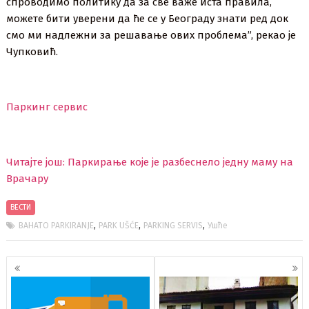
спроводимо политику да за све важе иста правила,
можете бити уверени да ће се у Београду знати ред док
смо ми надлежни за решавање ових проблема”, рекао је
Чупковић.
Паркинг сервис
Читајте још: Паркирање које је разбеснело једну маму на
Врачару
ВЕСТИ
,
,
,
BAHATO PARKIRANJE
PARK UŠĆE
PARKING SERVIS
Ушће
Кретање
чланака