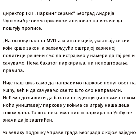
Директор ЈKП „Паркинг сервис“ Београд Андрија
Чупковић је овом приликом апеловао на возаче да
поштују прописе.
„На основу налога МУП-а и инспекције, уклањају се сви
који крше закон, а захваљујући оштријој казненој
политици решени смо да истрајемо у намери да тај ред и
сачувамо. Нема бахатог паркирања, ни непоштовања
правила.
Није наш циљ само да направимо паркове попут овог на
Ушћу, већ и да сачувамо све то што смо направили.
Нећемо дозволити да бахати појединци џиповима током
ноћи уништавају паркове у којима се играју наша деца
током дана. То што неко има џип и паркира на Ушћу не
значи да је заштићен.
Уз велику подршку Управе града Београда с којом заједно