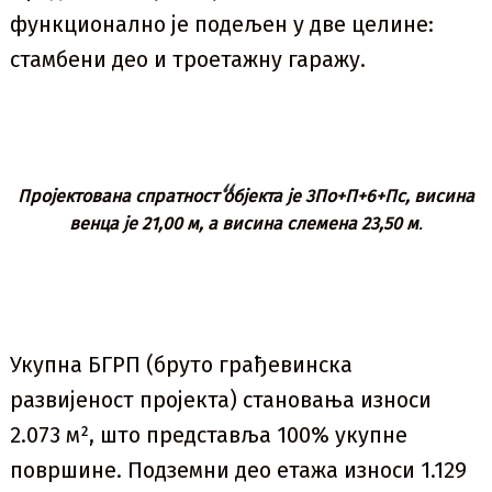
функционално је подељен у две целине:
стамбени део и троетажну гаражу.
Пројектована спратност објекта је 3По+П+6+Пс, висина
венца је 21,00 м, а висина слемена 23,50 м
.
Укупна БГРП (бруто грађевинска
развијеност пројекта) становања износи
2.073 м², што представља 100% укупне
површине. Подземни део етажа износи 1.129