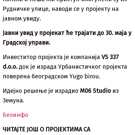
Рудничке улице, наводи се у пројекту на
јавном увиду.
Јавни увид у пројекат ће трајати до 30. маја у
Градској управи.
Инвеститор пројекта је компанија
VS 337
d.o.o.
док је израда Урбанистичког пројекта
поверена београдском Yugo birou.
Идејно решење је израдио
M06 Studio
из
Земуна.
Беоинфо
ЧИТАЈТЕ ЈОШ О ПРОЈЕКТИМА СА