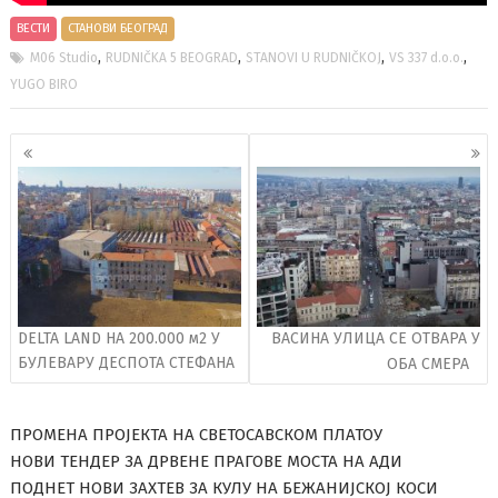
ВЕСТИ
СТАНОВИ БЕОГРАД
,
,
,
,
M06 Studio
RUDNIČKA 5 BEOGRAD
STANOVI U RUDNIČKOJ
VS 337 d.o.o.
YUGO BIRO
Кретање
чланака
DELTA LAND НА 200.000 м2 У
ВАСИНА УЛИЦА СЕ ОТВАРА У
БУЛЕВАРУ ДЕСПОТА СТЕФАНА
ОБА СМЕРА
ПРОМЕНА ПРОЈЕКТА НА СВЕТОСАВСКОМ ПЛАТОУ
НОВИ ТЕНДЕР ЗА ДРВЕНЕ ПРАГОВЕ МОСТА НА АДИ
ПОДНЕТ НОВИ ЗАХТЕВ ЗА КУЛУ НА БЕЖАНИЈСКОЈ КОСИ