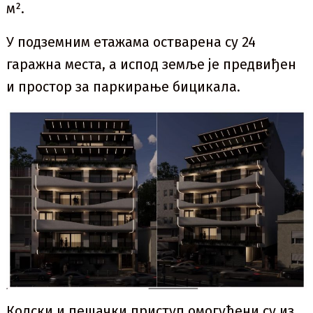
м².
У подземним етажама остварена су 24
гаражна места, а испод земље је предвиђен
и простор за паркирање бицикала.
Колски и пешачки приступ омогућени су из