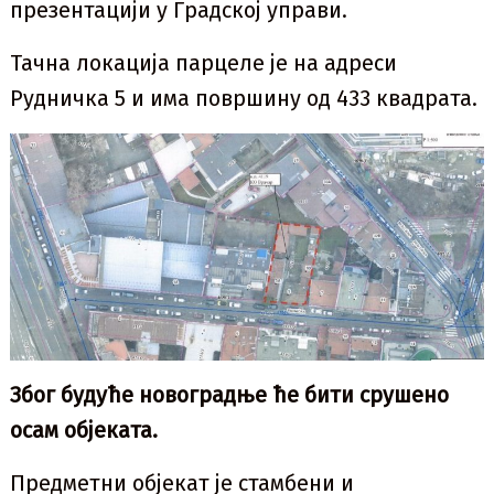
презентацији у Градској управи.
Тачна локација парцеле је на адреси
Рудничка 5 и има површину од 433 квадрата.
Због будуће новоградње ће бити срушено
осам објеката.
Предметни објекат је стамбени и