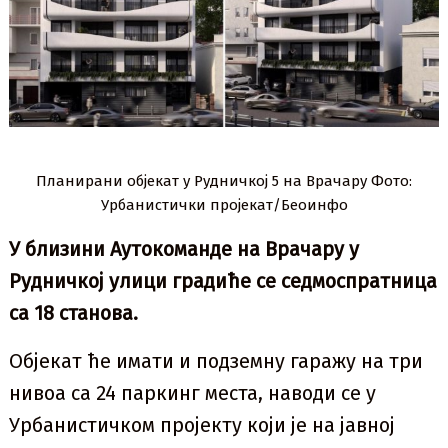
Планирани објекат у Рудничкој 5 на Врачару Фото:
Урбанистички пројекат/Беоинфо
У близини Аутокоманде на Врачару у
Рудничкој улици градиће се седмоспратница
са 18 станова.
Објекат ће имати и подземну гаражу на три
нивоа са 24 паркинг места, наводи се у
Урбанистичком пројекту који је на јавној