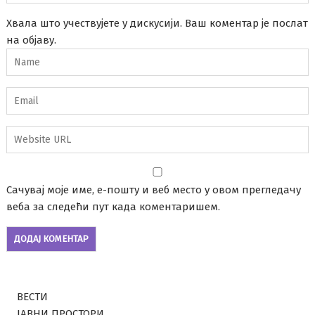
Хвала што учествујете у дискусији. Ваш коментар је послат
на објаву.
Сачувај моје име, е-пошту и веб место у овом прегледачу
веба за следећи пут када коментаришем.
ВЕСТИ
ЈАВНИ ПРОСТОРИ