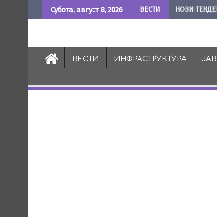
Skip
Субота, август 8, 2026
ВЕСТИ
НОВИ ТЕНДЕ
to
content
ВЕСТИ
ИНФРАСТРУКТУРА
ЈА