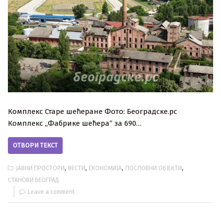
Комплекс Старе шећеране Фото: Београдске.рс
Комплекс „Фабрике шећера“ за 690…
ОТВОРИ ТЕКСТ
,
,
,
,
ЈАВНИ ПРОСТОРИ
ВЕСТИ
ЕКОНОМИЈА
ПОСЛОВНИ ОБЈЕКТИ
СТАНОВИ БЕОГРАД
Leave a comment