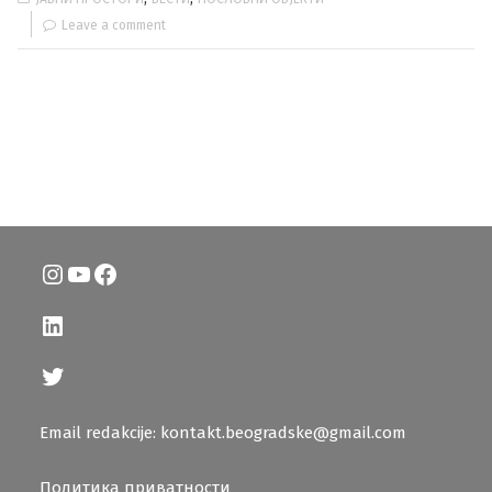
Leave a comment
Instagram
YouTube
Facebook
LinkedIn
Twitter
Email redakcije: kontakt.beogradske@gmail.com
Политика приватности