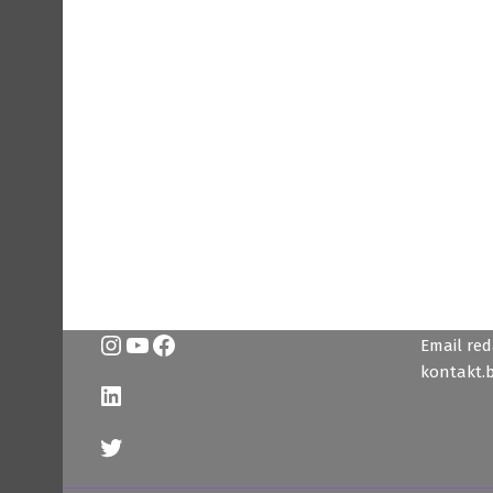
Instagram
YouTube
Facebook
Email reda
kontakt.
LinkedIn
Twitter