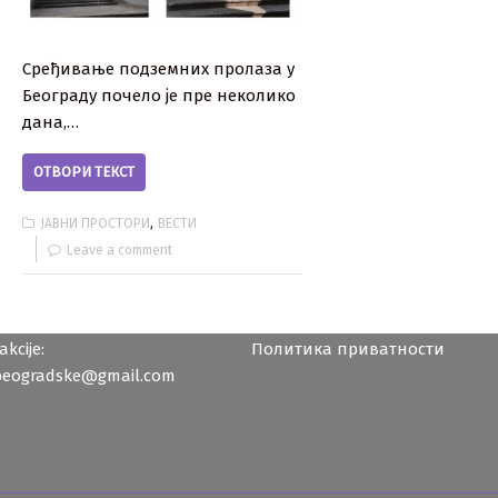
Сређивање подземних пролаза у
Београду почело је пре неколико
дана,…
ОТВОРИ ТЕКСТ
,
ЈАВНИ ПРОСТОРИ
ВЕСТИ
Leave a comment
kcije:
Политика приватности
beogradske@gmail.com