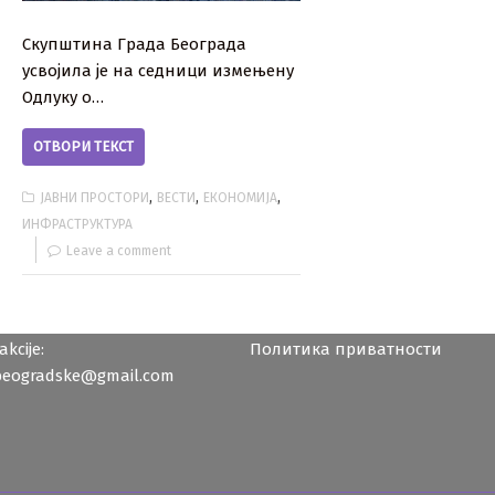
Скупштина Града Београда
усвојила је на седници измењену
Одлуку о…
ОТВОРИ ТЕКСТ
,
,
,
ЈАВНИ ПРОСТОРИ
ВЕСТИ
ЕКОНОМИЈА
ИНФРАСТРУКТУРА
Leave a comment
kcije:
Политика приватности
beogradske@gmail.com