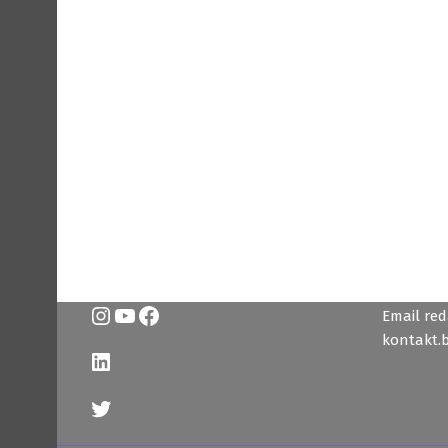
Instagram
YouTube
Facebook
Email reda
kontakt.
LinkedIn
Twitter