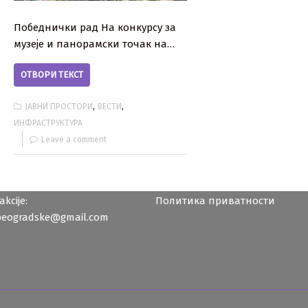
Победнички рад На конкурсу за
музеје и панорамски точак на…
ОТВОРИ ТЕКСТ
,
,
ЈАВНИ ПРОСТОРИ
ВЕСТИ
ИНФРАСТРУКТУРА
Leave a comment
kcije:
Политика приватности
beogradske@gmail.com