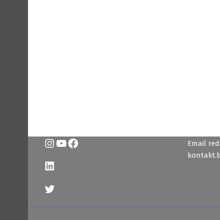
Instagram
YouTube
Facebook
Email reda
kontakt.
LinkedIn
Twitter