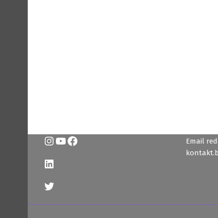
Instagram
YouTube
Facebook
Email reda
kontakt.
LinkedIn
Twitter