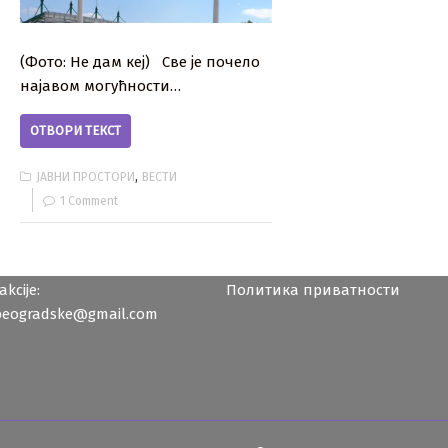
(Фото: Не дам кеј) Све је почело
најавом могућности…
ОТВОРИ ТЕКСТ
,
ЈАВНИ ПРОСТОРИ
ВЕСТИ
1 Comment
kcije:
Политика приватности
beogradske@gmail.com