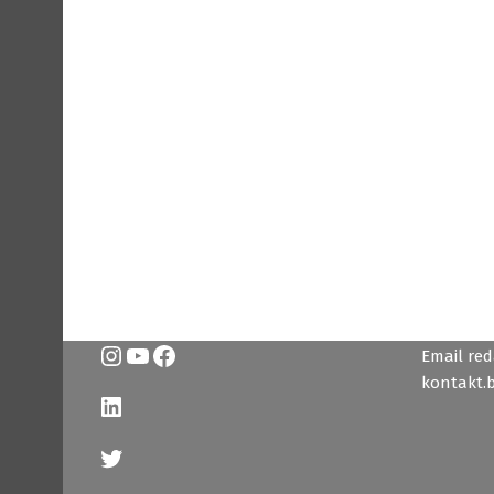
Instagram
YouTube
Facebook
Email reda
kontakt.
LinkedIn
Twitter