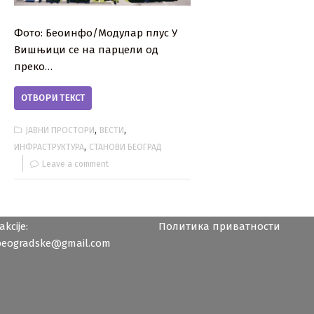
Фото: Беоинфо/Модулар плус У
Вишњици се на парцели од
преко…
ОТВОРИ ТЕКСТ
,
,
ЈАВНИ ПРОСТОРИ
ВЕСТИ
,
ИНФРАСТРУКТУРА
СТАНОВИ БЕОГРАД
Leave a comment
kcije:
Политика приватности
beogradske@gmail.com