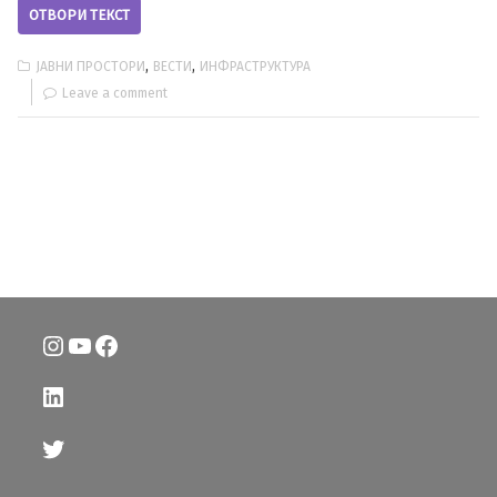
ОТВОРИ ТЕКСТ
,
,
ЈАВНИ ПРОСТОРИ
ВЕСТИ
ИНФРАСТРУКТУРА
Leave a comment
Instagram
YouTube
Facebook
LinkedIn
Twitter