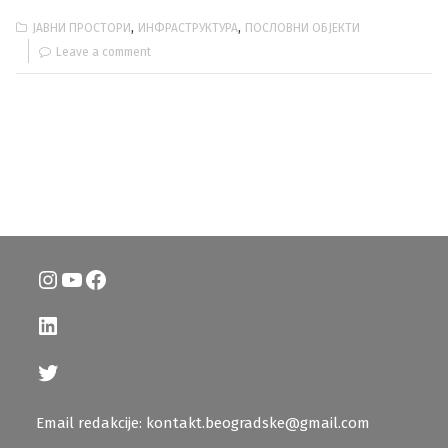
,
,
ЈАВНИ ПРОСТОРИ
ИНФРАСТРУКТУРА
ПОСЛОВНИ ОБЈЕКТИ
Leave a comment
Instagram
YouTube
Facebook
LinkedIn
Twitter
Email redakcije: kontakt.beogradske@gmail.com