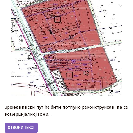
Зрењанински пут ће бити потпуно реконструисан, па се
комерцијалној зони…
ОТВОРИ ТЕКСТ