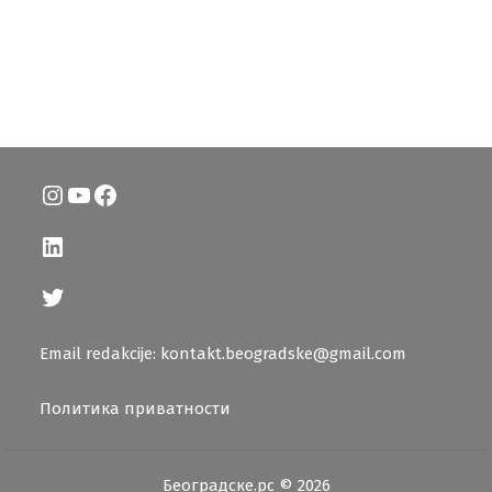
Instagram
YouTube
Facebook
LinkedIn
Twitter
Email redakcije: kontakt.beogradske@gmail.com
Политика приватности
Београдске.рс © 2026