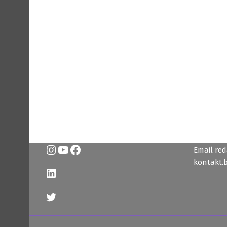
Instagram
YouTube
Facebook
Email reda
kontakt.
LinkedIn
Twitter