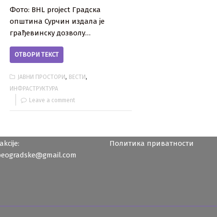
Фото: BHL project Градска
општина Сурчин издала је
грађевинску дозволу…
ОТВОРИ ТЕКСТ
,
,
ЈАВНИ ПРОСТОРИ
ВЕСТИ
ИНФРАСТРУКТУРА
Leave a comment
kcije:
Политика приватности
beogradske@gmail.com