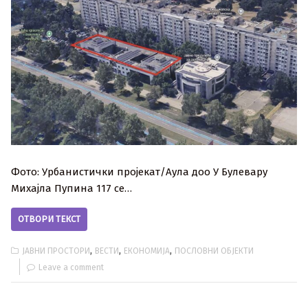
Фото: Урбанистички пројекат/Аула доо У Булевару
Михајла Пупина 117 се…
ОТВОРИ ТЕКСТ
,
,
,
ЈАВНИ ПРОСТОРИ
ВЕСТИ
ЕКОНОМИЈА
ПОСЛОВНИ ОБЈЕКТИ
Leave a comment