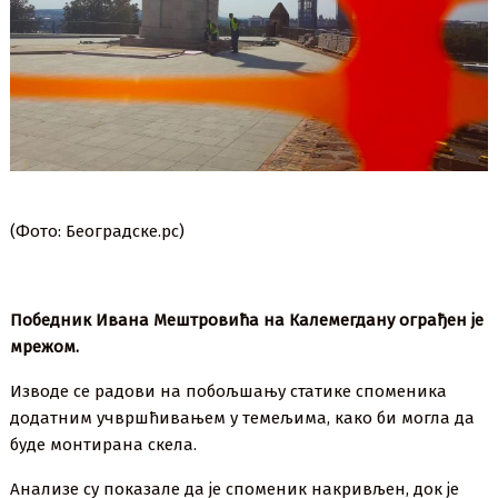
(Фото: Београдске.рс)
Победник Ивана Мештровића на Калемегдану ограђен је
мрежом.
Изводе се радови на побољшању статике споменика
додатним учвршћивањем у темељима, како би могла да
буде монтирана скела.
Анализе су показале да је споменик накривљен, док је