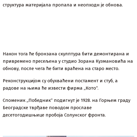
структура материјала пропала и неопходн је обнова.
Након тога ће бронзана скулптура бити демонтирана и
привремено пресељена у студио Зорана Кузмановића на
обнову, после чега ће бити враћена на старо место.
Реконструкцијом су обухваћени постамент и стуб, а
радове на њима ће извести фирма ,,Кото“.
Споменик „Победник“ подигнут је 1928. на Горњем граду
Београдске тврђаве поводом прославе
десетогодишњице пробоја Солунског фронта.