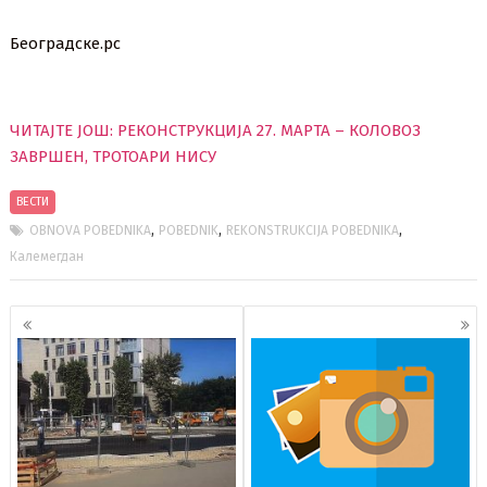
Београдске.рс
ЧИТАЈТЕ ЈОШ: РЕКОНСТРУКЦИЈА 27. МАРТА – КОЛОВОЗ
ЗАВРШЕН, ТРОТОАРИ НИСУ
ВЕСТИ
,
,
,
OBNOVA POBEDNIKA
POBEDNIK
REKONSTRUKCIJA POBEDNIKA
Калемегдан
Кретање
чланака