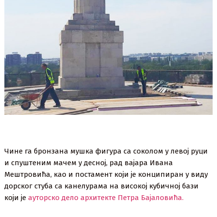
Чине га бронзана мушка фигура са соколом у левој руци
и спуштеним мачем у десној, рад вајара Ивана
Мештровића, као и постамент који је конципиран у виду
дорског стуба са канелурама на високој кубичној бази
који је
ауторско дело архитекте Петра Бајаловића.