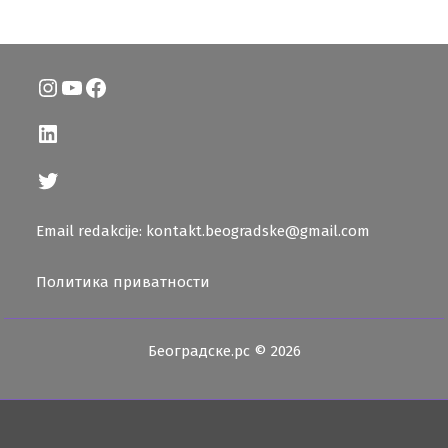
Instagram
YouTube
Facebook
LinkedIn
Twitter
Email redakcije: kontakt.beogradske@gmail.com
Политика приватности
Београдске.рс © 2026