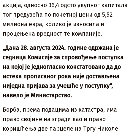
акција, односно 36,4 одсто укупног капитала
тог предузећа по почетној цени од 5,52
милиона евра, колико је износила и
процењена вредност те компаније.
„Дана 28. августа 2024. године одржана је
седница Комисије за спровођење поступка
на којој је једногласно констатовано да до
истека прописаног рока није достављена
ниједна пријава за учешће у поступку“,
навело је Министарство.
Борба, према подацима из катастра, има
право својине на згради као и право
коришћења две парцеле на Тргу Николе