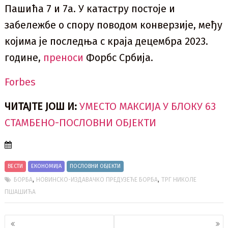
Пашића 7 и 7а. У катастру постоје и
забележбе о спору поводом конверзије, међу
којима је последња с краја децембра 2023.
године,
преноси
Форбс Србија.
Forbes
ЧИТАЈТЕ ЈОШ И:
УМЕСТО МАКСИЈА У БЛОКУ 63
СТАМБЕНО-ПОСЛОВНИ ОБЈЕКТИ
ВЕСТИ
ЕКОНОМИЈА
ПОСЛОВНИ ОБЈЕКТИ
,
,
БОРБА
НОВИНСКО-ИЗДАВАЧКО ПРЕДУЗЕЋЕ БОРБА
ТРГ НИКОЛЕ
ПШАШИЋА
Кретање