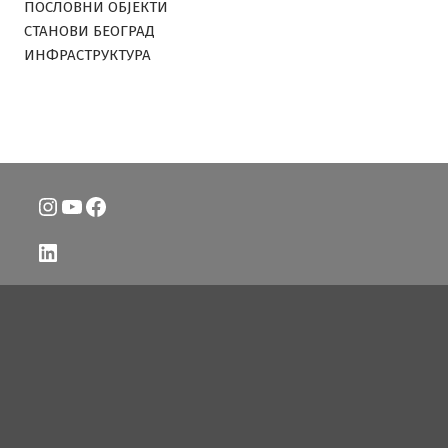
ПОСЛОВНИ ОБЈЕКТИ
СТАНОВИ БЕОГРАД
ИНФРАСТРУКТУРА
Instagram
YouTube
Facebook
LinkedIn
Twitter
Email redakcije: kontakt.beogradske@gmail.com
Политика приватности