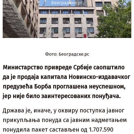
Фото: Београдске.рс
Министарство привреде Србије саопштило
да је продаја капитала Новинско-издавачког
предузећа Борба проглашена неуспешном,
јер није било заинтересованих понуђача.
Држава је, иначе, у оквиру поступка јавног
прикупљања понуда са јавним надметањем
понудила пакет састављен од 1.707.590