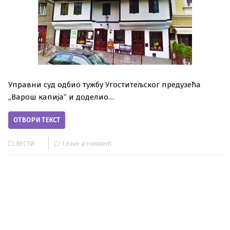
Управни суд одбио тужбу Угоститељског предузећа
„Варош капија” и доделио…
ОТВОРИ ТЕКСТ
ВЕСТИ
Leave a comment