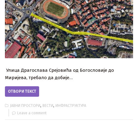
Улица Драгослава Срејовића од Богословије до
Миријева, требало да добије…
ОТВОРИ ТЕКСТ
,
,
ЈАВНИ ПРОСТОРИ
ВЕСТИ
ИНФРАСТРУКТУРА
Leave a comment