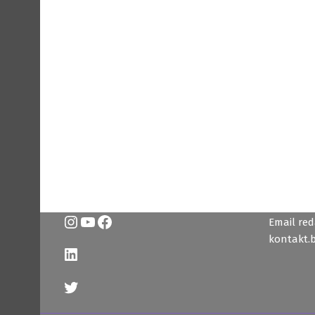
Instagram
YouTube
Facebook
Email reda
kontakt.
LinkedIn
Twitter