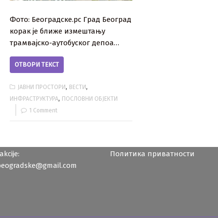
Фото: Београдске.рс Град Београд
корак је ближе измештању
трамвајско-аутобуског депоа…
ОТВОРИ ТЕКСТ
,
,
ЈАВНИ ПРОСТОРИ
ВЕСТИ
,
ИНФРАСТРУКТУРА
ПОСЛОВНИ ОБЈЕКТИ
1 Comment
kcije:
Политика приватности
beogradske@gmail.com