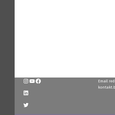
Instagram
YouTube
Facebook
Email reda
kontakt.
LinkedIn
Twitter