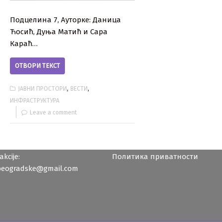
Подцелина 7, Ауторке: Даница
Ћосић, Дуња Матић и Сара
Караћ…
ОТВОРИ ТЕКСТ
,
,
ЈАВНИ ПРОСТОРИ
ВЕСТИ
ИНФРАСТРУКТУРА
Leave a comment
kcije:
Политика приватности
beogradske@gmail.com