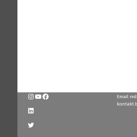
Instagram
YouTube
Facebook
Email reda
kontakt.
LinkedIn
Twitter