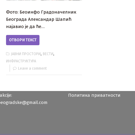
Фото: Беоинфо Градоначелник
Београда Александар Шапић
најавио је да ће…
ОТВОРИ ТЕКСТ
,
,
ЈАВНИ ПРОСТОРИ
ВЕСТИ
ИНФРАСТРУКТУРА
Leave a comment
kcije:
Политика приватности
beogradske@gmail.com