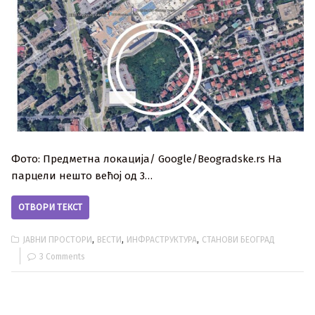
Фото: Предметна локација/ Google/Beogradske.rs На
парцели нешто већој од 3…
ОТВОРИ ТЕКСТ
,
,
,
ЈАВНИ ПРОСТОРИ
ВЕСТИ
ИНФРАСТРУКТУРА
СТАНОВИ БЕОГРАД
3 Comments