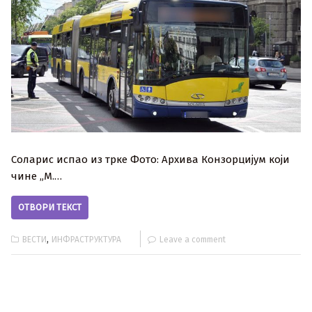
Соларис испао из трке Фото: Архива Конзорцијум који
чине „М.…
ОТВОРИ ТЕКСТ
,
ВЕСТИ
ИНФРАСТРУКТУРА
Leave a comment