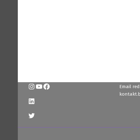
Instagram
YouTube
Facebook
Email reda
kontakt.
LinkedIn
Twitter