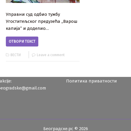
Управни суд одбио тужбу
Угоститељског предузећа „Варош
капија” и доделио…
ОТВОРИ ТЕКСТ
ВЕСТИ
Leave a comment
kcije:
Политика приватности
beogradske@gmail.com
Београдске.рс © 2026