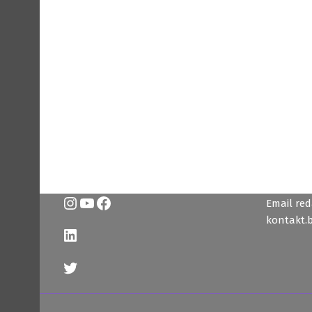
Instagram
YouTube
Facebook
Email reda
kontakt.
LinkedIn
Twitter