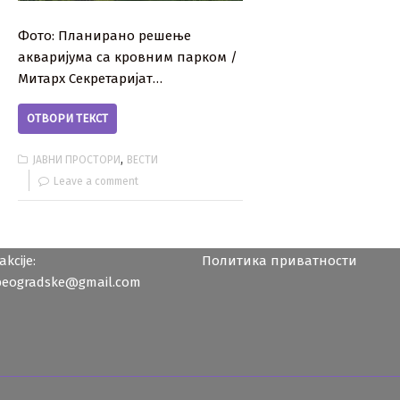
Фото: Планирано решење
акваријума са кровним парком /
Митарх Секретаријат…
ОТВОРИ ТЕКСТ
,
ЈАВНИ ПРОСТОРИ
ВЕСТИ
Leave a comment
kcije:
Политика приватности
beogradske@gmail.com