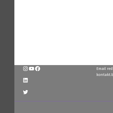
Instagram
YouTube
Facebook
Email reda
kontakt.
LinkedIn
Twitter