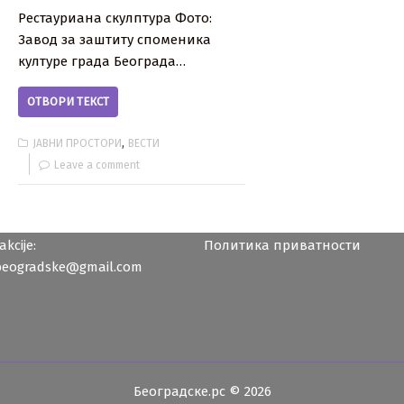
Рестауриана скулптура Фото:
Завод за заштиту споменика
културе града Београда…
ОТВОРИ ТЕКСТ
,
ЈАВНИ ПРОСТОРИ
ВЕСТИ
Leave a comment
kcije:
Политика приватности
beogradske@gmail.com
Београдске.рс © 2026