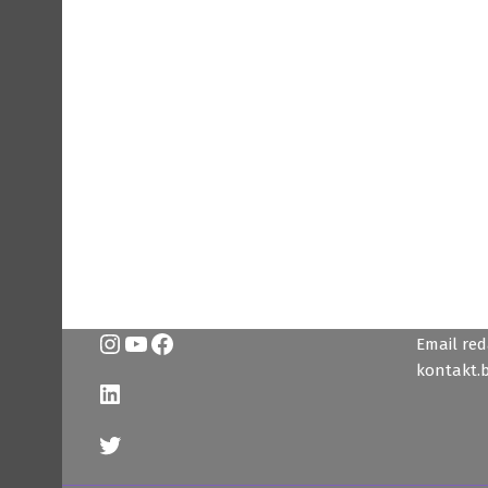
Instagram
YouTube
Facebook
Email reda
kontakt.
LinkedIn
Twitter