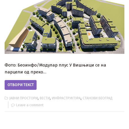
Фото: Беоинфо/Модулар плус У Вишњици се на
парцели од преко…
ОТВОРИ ТЕКСТ
,
,
,
ЈАВНИ ПРОСТОРИ
ВЕСТИ
ИНФРАСТРУКТУРА
СТАНОВИ БЕОГРАД
Leave a comment