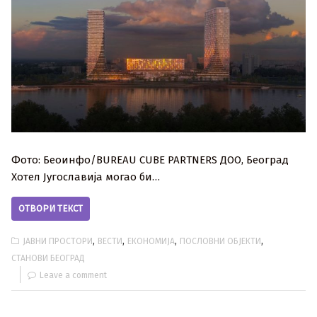
Фото: Беоинфо/BUREAU CUBE PARTNERS ДОО, Београд
Хотел Југославија могао би…
ОТВОРИ ТЕКСТ
,
,
,
,
ЈАВНИ ПРОСТОРИ
ВЕСТИ
ЕКОНОМИЈА
ПОСЛОВНИ ОБЈЕКТИ
СТАНОВИ БЕОГРАД
Leave a comment