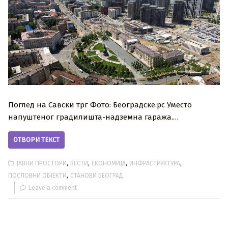
Поглед на Савски трг Фото: Београдске.рс Уместо
напуштеног градилишта-надземна гаража.…
ОТВОРИ ТЕКСТ
,
,
,
,
ЈАВНИ ПРОСТОРИ
ВЕСТИ
ЕКОНОМИЈА
ИНФРАСТРУКТУРА
,
ПОСЛОВНИ ОБЈЕКТИ
СТАНОВИ БЕОГРАД
Leave a comment