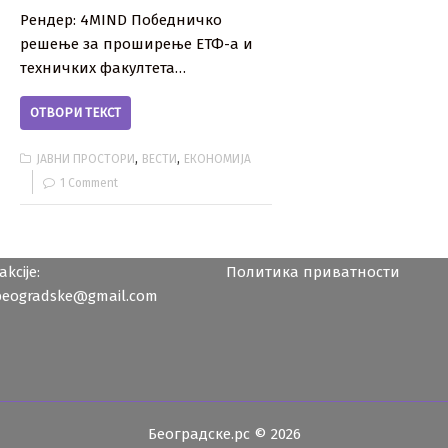
Рендер: 4MIND Победничко
решење за проширење ЕТФ-а и
техничких факултета…
ОТВОРИ ТЕКСТ
,
,
ЈАВНИ ПРОСТОРИ
ВЕСТИ
ЕКОНОМИЈА
1 Comment
kcije:
Политика приватности
beogradske@gmail.com
Београдске.рс © 2026