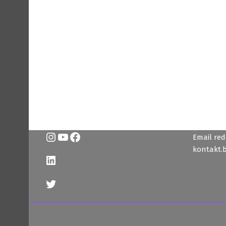
Instagram
YouTube
Facebook
Email reda
kontakt.
LinkedIn
Twitter