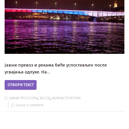
Јавни превоз и рекама биће успостављен после
усвајања одлуке. На…
ОТВОРИ ТЕКСТ
,
,
ЈАВНИ ПРОСТОРИ
ВЕСТИ
ИНФРАСТРУКТУРА
Leave a comment