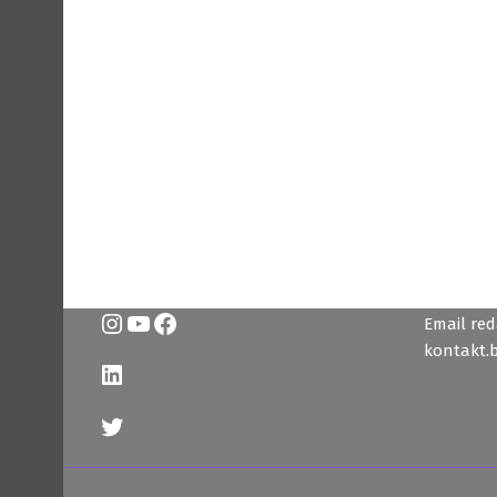
Instagram
YouTube
Facebook
Email reda
kontakt.
LinkedIn
Twitter