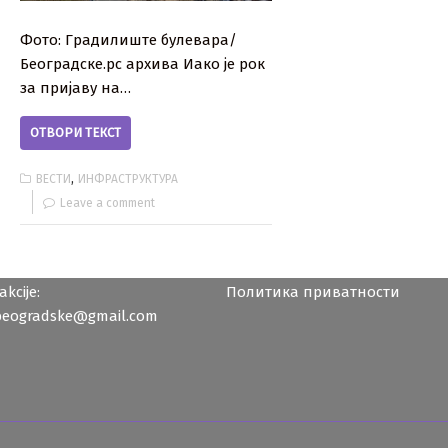
Фото: Градилиште булевара/
Београдске.рс архива Иако је рок
за пријаву на…
ОТВОРИ ТЕКСТ
,
ВЕСТИ
ИНФРАСТРУКТУРА
Leave a comment
kcije:
Политика приватности
beogradske@gmail.com