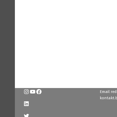
Instagram
YouTube
Facebook
Email reda
kontakt.
LinkedIn
Twitter