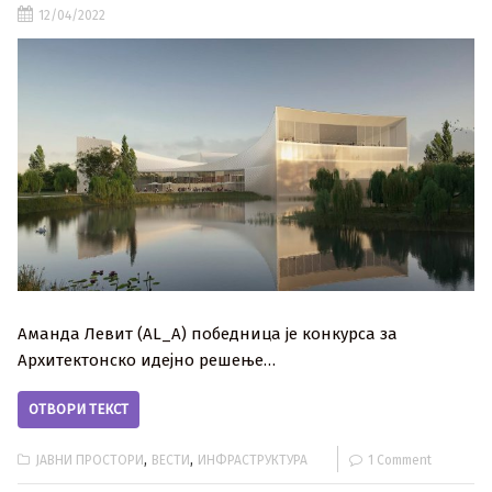
12/04/2022
Аманда Левит (AL_A) победница je конкурса за
Архитектонско идејно решење…
ОТВОРИ ТЕКСТ
,
,
ЈАВНИ ПРОСТОРИ
ВЕСТИ
ИНФРАСТРУКТУРА
1 Comment