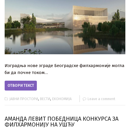
Изградња нове зграде Београдске филхармоније могла
би да почне током…
ОТВОРИ ТЕКСТ
,
,
ЈАВНИ ПРОСТОРИ
ВЕСТИ
ЕКОНОМИЈА
Leave a comment
АМАНДА ЛЕВИТ ПОБЕДНИЦА КОНКУРСА ЗА
ФИЛХАРМОНИЈУ НА УШЋУ