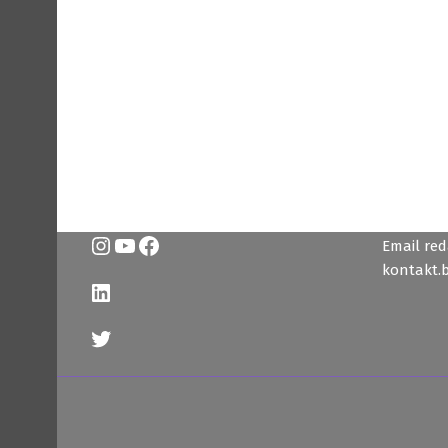
Instagram
YouTube
Facebook
Email reda
kontakt.
LinkedIn
Twitter