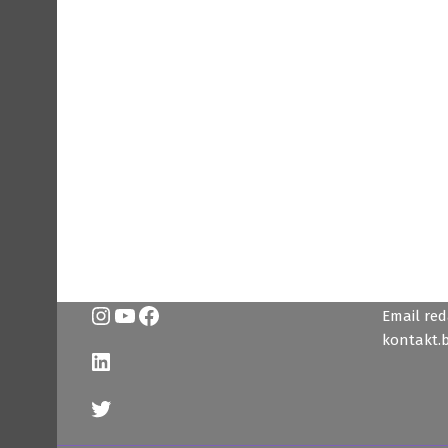
Instagram
YouTube
Facebook
Email reda
kontakt.
LinkedIn
Twitter