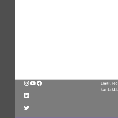
Instagram
YouTube
Facebook
Email reda
kontakt.
LinkedIn
Twitter