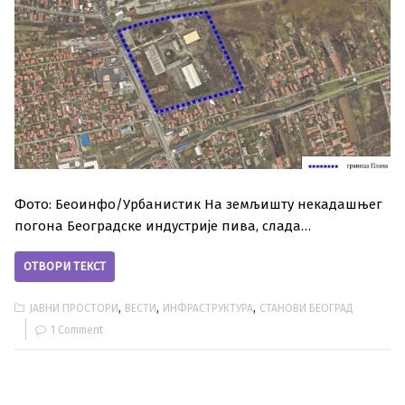
Фото: Беоинфо/Урбанистик На зе­мљи­шту не­ка­да­шњег
по­го­на Бе­о­град­ске ин­ду­стри­је пи­ва, сла­да…
ОТВОРИ ТЕКСТ
,
,
,
ЈАВНИ ПРОСТОРИ
ВЕСТИ
ИНФРАСТРУКТУРА
СТАНОВИ БЕОГРАД
1 Comment