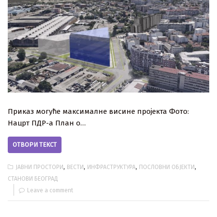
Приказ могуће максималне висине пројекта Фото:
Нацрт ПДР-а План о…
ОТВОРИ ТЕКСТ
,
,
,
,
ЈАВНИ ПРОСТОРИ
ВЕСТИ
ИНФРАСТРУКТУРА
ПОСЛОВНИ ОБЈЕКТИ
СТАНОВИ БЕОГРАД
Leave a comment