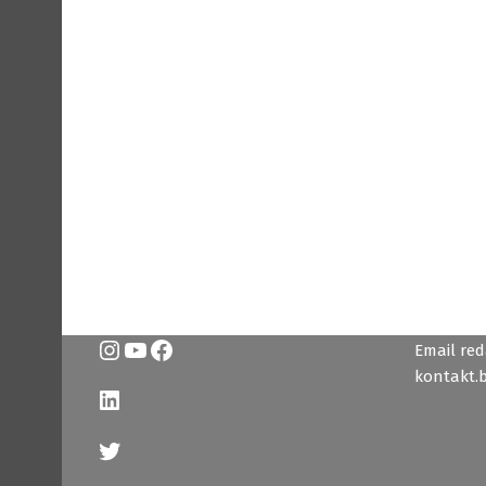
Instagram
YouTube
Facebook
Email reda
kontakt.
LinkedIn
Twitter