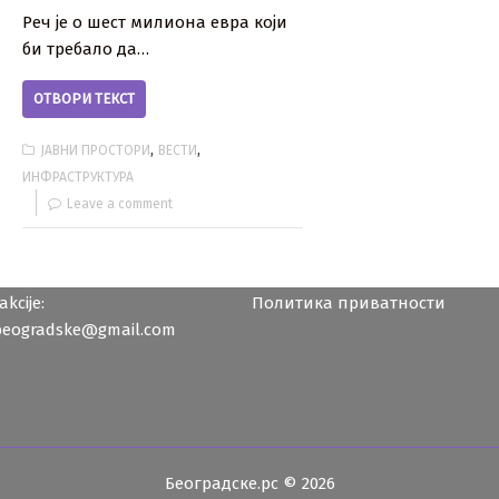
Реч је о шест милиона евра који
би требало да…
ОТВОРИ ТЕКСТ
,
,
ЈАВНИ ПРОСТОРИ
ВЕСТИ
ИНФРАСТРУКТУРА
Leave a comment
kcije:
Политика приватности
beogradske@gmail.com
Београдске.рс © 2026