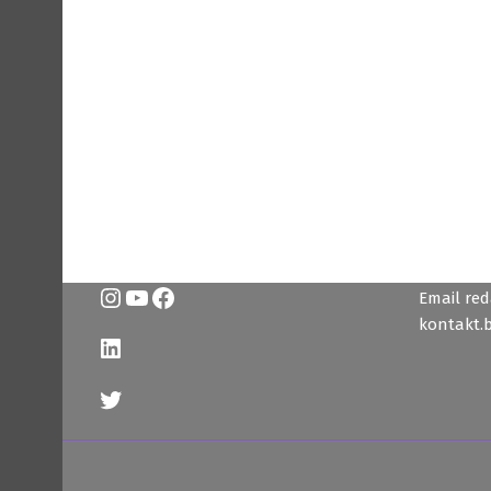
Instagram
YouTube
Facebook
Email reda
kontakt.
LinkedIn
Twitter