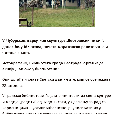
У Чубурском парку, код скулптуре „Београдски читач“,
данас
ће, у 18 часова, почети маратонско рецитовање и
читање књига.
Истовремено, Библиотека града Београда, организује
акцију „Сви смо у библиотеци“.
Ови догађаји славе Светски дан књиге, који се обележава
22. априла.
У градској библиотеци ће јавне личности из света културе
и медија „радити” од 12 до 13 сати, у Одељењу за рад са
корисницима – услуживаће читаоце, уписивати их у