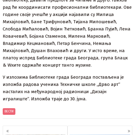
библиотеку, давати предлоге за читање и друго. Њихов
рад ће координисати професионални библиотекари. Ове
године своје учешће у акцији најавили су Милица
Михајловић, Бане Трифуновић, Тијана Милошевић,
Слобода Мићаловић, Војин Ћетковић, Бранка Пујић, Лена
Ковачевић, Бојана Стаменов, Милена Марковић,
Владимир Кецмановић, Петар Бенчина, Немања
Михајловић, Душан Влаховић и други. У исто време, на
платоу испред Библиотеке града Београда, група Блацк
& Wхите одржаће концерт танго музике.
У излозима Библиотеке града Београда постављена је
изложба радова ученика Техничке школе „Дрво арт”
насталих на међународној радионици „Дизајн
игралиште”. Изложба траје до 30. јуна.
ВЕСТИ
Кретање