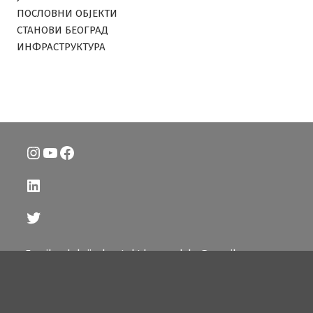
ПОСЛОВНИ ОБЈЕКТИ
СТАНОВИ БЕОГРАД
ИНФРАСТРУКТУРА
Instagram
YouTube
Facebook
LinkedIn
Twitter
Email redakcije: kontakt.beogradske@gmail.com
Политика приватности