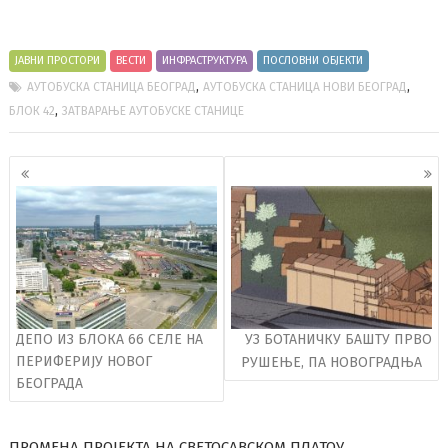
ЈАВНИ ПРОСТОРИ
ВЕСТИ
ИНФРАСТРУКТУРА
ПОСЛОВНИ ОБЈЕКТИ
,
,
АУТОБУСКА СТАНИЦА БЕОГРАД
АУТОБУСКА СТАНИЦА НОВИ БЕОГРАД
,
БЛОК 42
ЗАТВАРАЊЕ АУТОБУСКЕ СТАНИЦЕ
Кретање
чланака
ДЕПО ИЗ БЛОКА 66 СЕЛЕ НА
УЗ БОТАНИЧКУ БАШТУ ПРВО
ПЕРИФЕРИЈУ НОВОГ
РУШЕЊЕ, ПА НОВОГРАДЊА
БЕОГРАДА
ПРОМЕНА ПРОЈЕКТА НА СВЕТОСАВСКОМ ПЛАТОУ