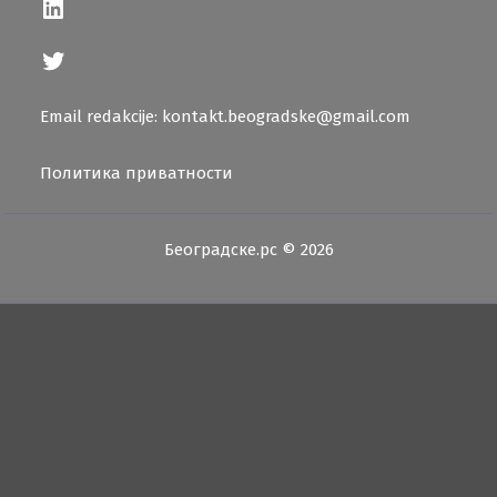
LinkedIn
Twitter
Email redakcije: kontakt.beogradske@gmail.com
Политика приватности
Београдске.рс © 2026