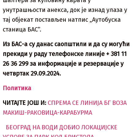
шалтери за куповину карата у
унутрашњости анекса, док је изнад улаза у
тај објекат постављен натпис „Аутобуска
станица БАС”.
Из БАС-а су данас саопштили и да су могући
прекиди у раду телефонске линије + 381 11
26 36 299 за информације и резервације у
четвртак 29.09.2024.
Политика
ЧИТАЈТЕ ЈОШ И:
СПРЕМА СЕ ЛИНИЈА БГ ВОЗА
МАКИШ-РАКОВИЦА-КАРАБУРМА
БЕОГРАД НА ВОДИ ДОБИО ЛОКАЦИЈСКЕ