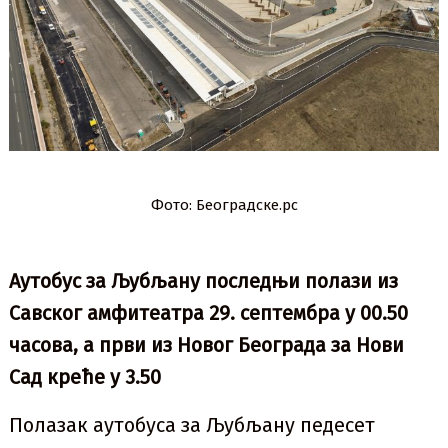
Фото: Београдске.рс
Аутобус за Љубљану последњи полази из
Савског амфитеатра 29. септембра у 00.50
часова, а први из Новог Београда за Нови
Сад креће у 3.50
Полазак аутобуса за Љубљану педесет