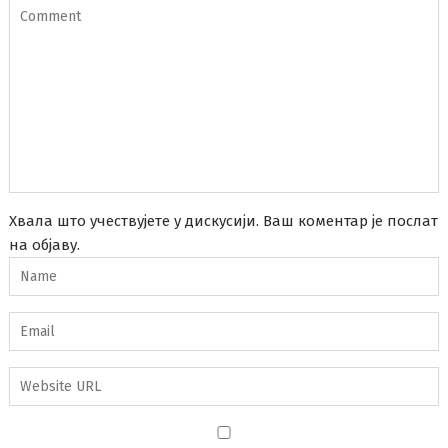
Хвала што учествујете у дискусији. Ваш коментар је послат
на објаву.