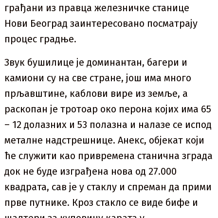
грађани из правца железничке станице
Нови Београд заинтересовано посматрају
процес градње.
Звук бушилице је доминантан, багери и
камиони су на све стране, још има много
прљавштине, каблови вире из земље, а
раскопан је тротоар око перона којих има 65
– 12 долазних и 53 полазна и налазе се испод
металне надстрешнице. Анекс, објекат који
ће служити као привремена станична зграда
док не буде изграђена нова од 27.000
квадрата, сав је у стаклу и спреман да прими
прве путнике. Кроз стакло се виде бифе и