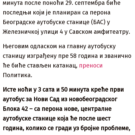
минута после поноћи 29. септембра биће
последњи који је планиран са перона
Београдске аутобуске станице (БАС) у
Железничкој улици 4 у Савском амфитеатру.
Његовим одласком на главну аутобуску
станицу изграђену пре 58 година и званично
ће биће стављен катанац,
преноси
Политика.
Исте ноћи у 3 сата и 50 минута креће први
аутобус за Нови Сад из новобеоградског
Блока 42 – са перона нове, централне
аутобуске станице која ће после шест
година, колико се гради уз бројне проблеме,