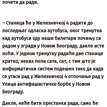
почети да ради.
– Станица ће у Железничкој 4 радити до
последњег одласка аутобуса, оног тренутка
кад аутобуси оду наши билетари почињу са
радом у згради у Новом Београду, дакле исте
ноћи. У једном тренутку радиће две станице
кратко, неких пола сата, сат, с тим што је
информатички систем подешен тако да када
се угаси рад у Железничкој 4 отпочиње рад у
Улици антифашистичке борбе у Новом
Београду.
Дакле, неће бити престанка рада, само ће