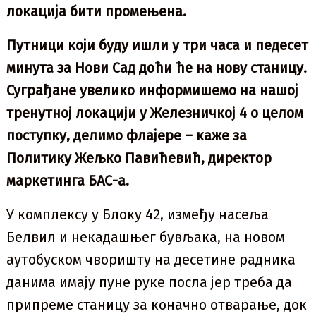
локација бити промењена.
Путници који буду ишли у три часа и педесет
минута за Нови Сад доћи ће на нову станицу.
Суграђане увелико информишемо на нашој
тренутној локацији у Железничкој 4 о целом
поступку, делимо флајере – каже за
Политику Жељко Павићевић, директор
маркетинга БАС-а.
У комплексу у Блоку 42, између насеља
Белвил и некадашњег бувљака, на новом
аутобуском чворишту на десетине радника
данима имају пуне руке посла јер треба да
припреме станицу за коначно отварање, док