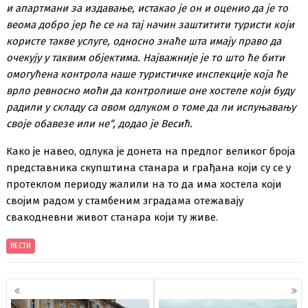
и апартмани за издавање, истакао је он и оценио да је то
веома добро јер ће се на тај начин заштитити туристи који
користе такве услуге, односно знаће шта имају право да
очекују у таквим објектима. Најважније је то што ће бити
омогућена контрола наше туристичке инспекције која ће
врло ревносно моћи да контролише оне хостеле који буду
радили у складу са овом одлуком о томе да ли испуњавању
своје обавезе или не“, додао је Весић.
Како је навео, одлука је донета на предлог великог броја
представника скупштина станара и грађана који су се у
протеклом периоду жалили на то да има хостела који
својим радом у стамбеним зградама отежавају
свакодневни живот станара који ту живе.
ВЕСТИ
Кретање
чланака