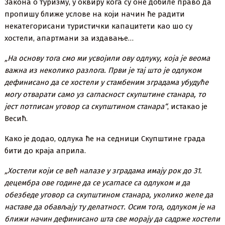
Закона о туризму, у оквиру кога су оне добиле право да
пропишу ближе услове на који начин ће радити
некатегорисани туристички капацитети као шо су
хостели, апартмани за издавање…
„На основу тога смо ми усвојили ову одлуку, која је веома
важна из неколико разлога. Први је тај што је одлуком
дефинисано да се хостели у стамбеним зградама убудуће
могу отварати само уз сагласност скупштине станара, то
јест потписан уговор са скупштином станара“
, истакао је
Весић.
Како је додао, одлука ће на седници Скупштине града
бити до краја априла.
„Хостели који се већ налазе у зградама имају рок до 31.
децембра ове године да се усагласе са одлуком и да
обезбеде уговор са скупштином станара, уколико желе да
наставе да обављају ту делатност. Осим тога, одлуком је на
ближи начин дефинисано шта све морају да садрже хостели