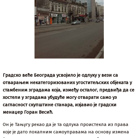
Градско веће Београда усвојило је одлуку у вези са
отварањем некатегоризованих угоститељских објеката у
стамбеним зградама која, између осталог, предвиђа да се
хостели у зградама убудуће могу отварати само уз
сагласност скупштине станара, изјавио је градски
менаџер Горан Весић.
Он је Тањугу рекао да је та одлука проистекла из права
које је дато локалним самоуправама на основу измена